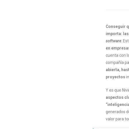
Conseguir q
importa: la
software
. Es
en empresa
cuenta con l
compañía par
abierta, has
proyectos
i
Y es que Niv
aspectos cl
“inteligenci
generados de
valor para t