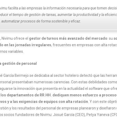
vimu facilita a las empresas la información necesaria para que tomen decisi
educir el tiempo de gestión de tareas, aumentar la productividad y la eficien
o, automatizar procesos de forma sostenible y eficaz.
, Nivimu ofrece el
gestor de turnos más avanzado del mercado
: su
s
do en las jornadas irregulares
, frecuentes en empresas con alta rotac
rnos variables.
a gestión de personal
 García Bermejo se dedicaba al sector hotelero detectó que las herra
ersonal presentaban numerosas carencias. Con estas debilidades como
guarse la innovación que presenta en la actualidad el
software
que ofr
 los departamentos de RR.HH. dediquen menos esfuerzo a proceso
vos y a las exigencias de equipos con alta rotación
. Y con este objet
estión y los resultados del personal de empresas planearon y diseñaron
 los socios fundadores de Nivimu: Josué García (CEO), Petya Yaneva (CF