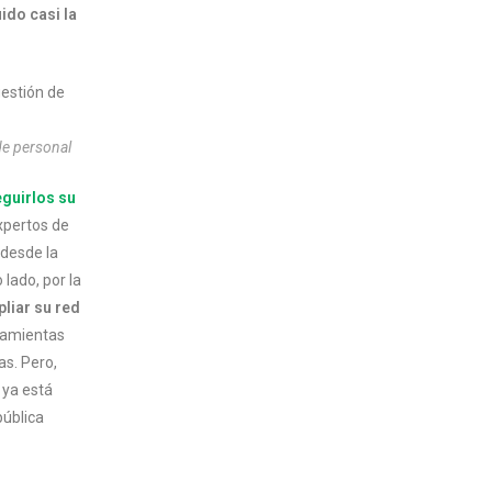
ido casi la
de personal
eguirlos su
xpertos de
 desde la
 lado, por la
liar su red
ramientas
as. Pero,
a ya está
pública