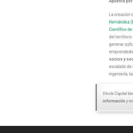
Apuesta por
La creación 
Hernández (
Científico de
del territori
generar cult
emprendedor 
socios y soc
escalado de 
ingeniería, la
Vincle Capital ti
información
y en