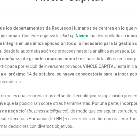
ue los departamentos de Recursos Humanos se centren en lo que 
s personas.
Con este objetivo la
start-up
Nivimu
ha desarrollado su
inno
te
integra en una única aplicación todo lo necesario para la gestión 
s
, desde la automatización de procesos hasta la analítica avanzada. La 
a
confianza de grandes marcas como Ikea
, ha sido la última en inco
ticipada por el club de inversores privados
VINCLE CAPITAL
: esta inici
ta el próximo 14 de octubre, su nueva convocatoria para la inscripci
nnovadores.
imu no es una empresa más del sector tecnológico: su aplicación prese
ave
que la posicionan sobre otras herramientas. Por una parte,
incorpor
a de negocio”
(
business intelligence
), de modo que consiguen estructura
sde Recursos Humanos (RR.HH.) y convertirlos en tiempo real en info
omar decisiones con diversos objetivos.