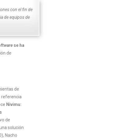
ones con el fin de
cia de equipos de
oftware
se ha
ión de
mientas de
 referencia
ece
Nivimu:
s
ivo de
 una solución
O), Nacho