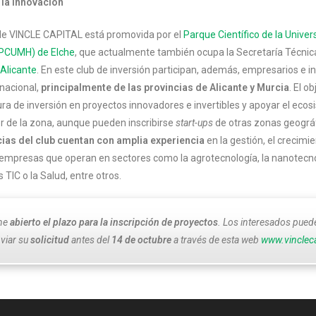
 la innovación
de VINCLE CAPITAL está promovida por el
Parque Científico de la Univer
PCUMH) de Elche
, que actualmente también ocupa la Secretaría Técnica
 Alicante
. En este club de inversión participan, además, empresarios e i
o nacional,
principalmente de las provincias de Alicante y Murcia
. El o
ura de inversión en proyectos innovadores e invertibles y apoyar el eco
de la zona, aunque pueden inscribirse
start-ups
de otras zonas geográ
ias del club cuentan con amplia experiencia
en la gestión, el crecimie
empresas que operan en sectores como la agrotecnología, la nanotecnol
s TIC o la Salud, entre otros.
ene
abierto el plazo para la inscripción de proyectos
. Los interesados pue
viar su
solicitud
antes del
14 de octubre
a través de esta web
www.vinclec