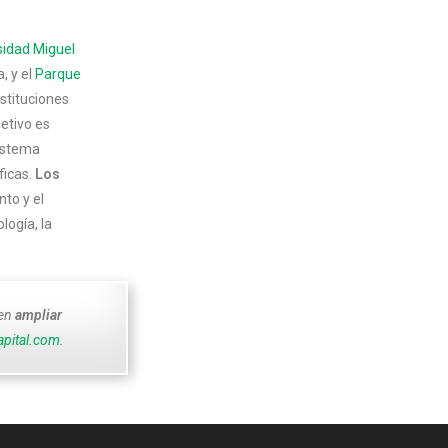
sidad Miguel
, y el
Parque
nstituciones
bjetivo es
sistema
ficas.
Los
nto y el
ogía, la
den
ampliar
apital.com
.