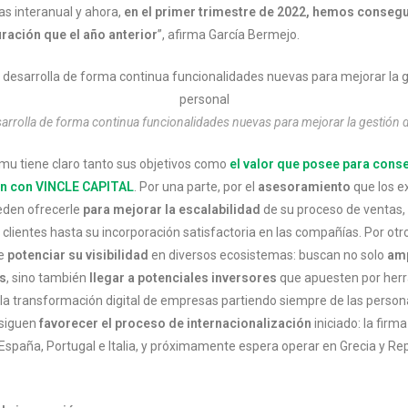
as interanual y ahora,
en el primer trimestre de 2022, hemos consegu
ración que el año anterior
”, afirma García Bermejo.
arrolla de forma continua funcionalidades nuevas para mejorar la gestión 
imu tiene claro tanto sus objetivos como
el valor que posee para cons
n con VINCLE CAPITAL
. Por una parte, por el
asesoramiento
que los e
eden ofrecerle
para mejorar la escalabilidad
de su proceso de ventas,
clientes hasta su incorporación satisfactoria en las compañías. Por otro
de
potenciar su visibilidad
en diversos ecosistemas: buscan no solo
amp
s
, sino también
llegar a potenciales inversores
que apuesten por her
n la transformación digital de empresas partiendo siempre de las person
siguen
favorecer el proceso de internacionalización
iniciado: la firm
España, Portugal e Italia, y próximamente espera operar en Grecia y Re