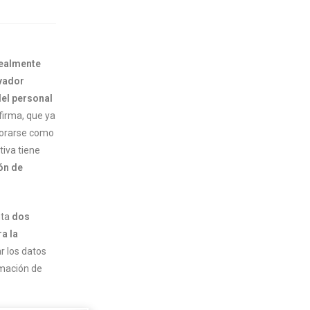
realmente
vador
del personal
firma, que ya
rporarse como
ativa tiene
ón de
nta
dos
a la
r los datos
rmación de