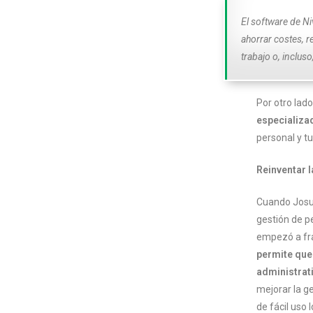
El
software
de Ni
ahorrar costes, r
trabajo o, inclus
Por otro lado
especializa
personal y tu
Reinventar l
Cuando Josué
gestión de p
empezó a fra
permite que
administrati
mejorar la g
de fácil uso