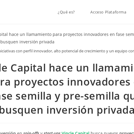
¿Qué es?
Acceso Plataforma
niciativas con perfil innovador, alto potencial de crecimiento y un equipo 
le Capital hace un llamam
ra proyectos innovadores
ase semilla y pre-semilla q
busquen inversión privad
nversión
en
spin-offs
y
start-ups
Vincle Capital
busca nuevos
proyec