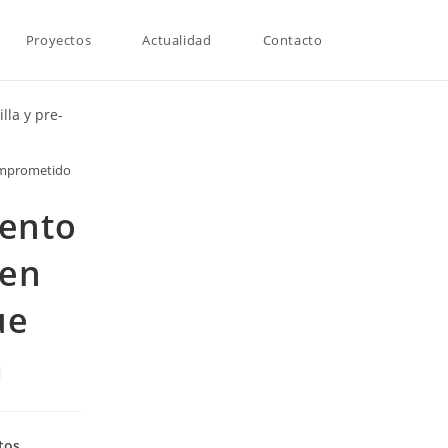
Proyectos
Actualidad
Contacto
comprometido
iento
 en
ue
a
tos