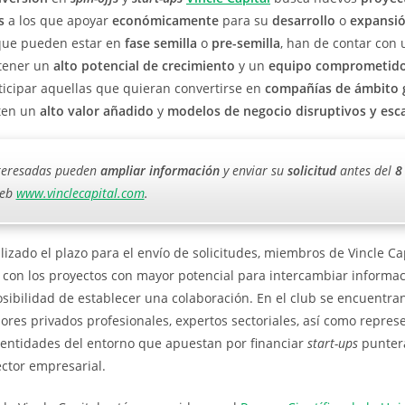
s
a los que apoyar
económicamente
para su
desarrollo
o
expansi
, que pueden estar en
fase semilla
o
pre-semilla
, han de contar con
 tener un
alto potencial de crecimiento
y un
equipo comprometid
icipar aquellas que quieran convertirse en
compañías de ámbito 
ten un
alto valor añadido
y
modelos de negocio disruptivos y esc
nteresadas pueden
ampliar información
y enviar su
solicitud
antes del
8
web
www.vinclecapital.com
.
lizado el plazo para el envío de solicitudes, miembros de Vincle Ca
 con los proyectos con mayor potencial para intercambiar informac
osibilidad de establecer una colaboración. En el club se encuentran
sores privados profesionales, expertos sectoriales, así como repre
entidades del entorno que apuestan por financiar
start-ups
punter
ector empresarial.